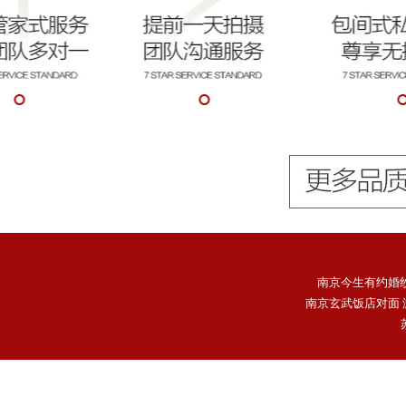
南京今生有约婚
南京玄武饭店对面 游1