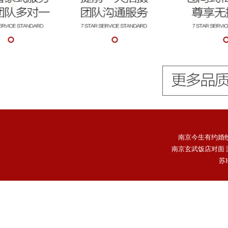
南京今生有约婚
南京玄武饭店对面 游1
苏I