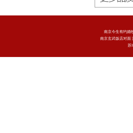
南京今生有约婚
南京玄武饭店对面 游1
苏I