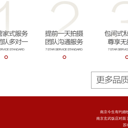
南京今生有约婚
南京玄武饭店对面 游1
苏I