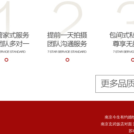
南京今生有约婚
南京玄武饭店对面 游1
苏I